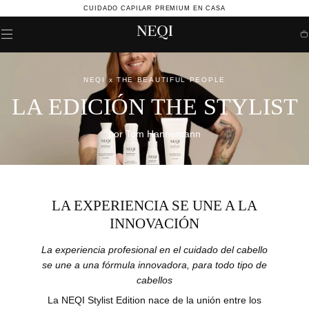
CUIDADO CAPILAR PREMIUM EN CASA
Saltar al
contenido
Ce
d
la
NEQI x THE BEAUTIFUL PEOPLE
c
LA EDICIÓN THE STYLIST
por Tom Hannemann
LA EXPERIENCIA SE UNE A LA
INNOVACIÓN
La experiencia profesional en el cuidado del cabello
se une a una fórmula innovadora, para todo tipo de
cabellos
La NEQI Stylist Edition nace de la unión entre los