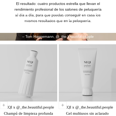
El resultado: cuatro productos estrella que llevan el
rendimiento profesional de los salones de peluquería
«Quería crear productos que yo mismo recomendaría
al día a día, para que puedas conseguir en casa los
a mis clientes. Soluciones que realmente funcionen,
mismos resultados que en la peluquería.
no solo que tengan buen aspecto.
Cada fórmula tiene un propósito claro.»
– Tom Hannemann, @_the.beautiful.people
NEQI x @_the.beautiful.people
NEQI x @_the.beautiful.people
Champú de limpieza profunda
Gel multiusos sin aclarado