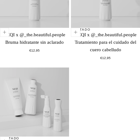
AGOTADO
NEQI x @_the.beautiful.people
NEQI x @_the.beautiful.people
Bruma hidratante sin aclarado
Tratamiento para el cuidado del
cuero cabelludo
Precio
€12,95
normal
Precio
€12,95
normal
AGOTADO