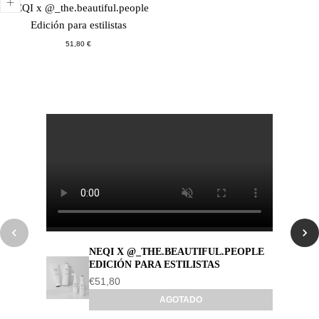
NEQI x @_the.beautiful.people
Edición para estilistas
Precio
51,80 €
habitual
NEQI X @_THE.BEAUTIFUL.PEOPLE
EDICIÓN PARA ESTILISTAS
€51,80
AGOTADO