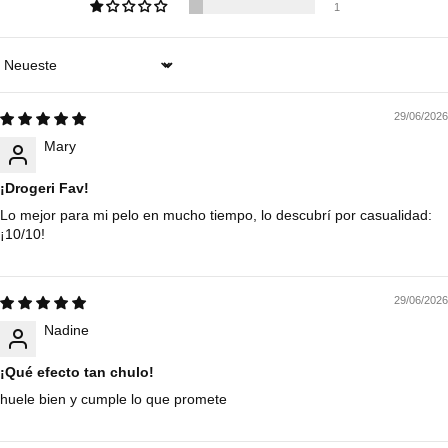
1
Sort by
29/06/2026
Mary
¡Drogeri Fav!
Lo mejor para mi pelo en mucho tiempo, lo descubrí por casualidad:
¡10/10!
29/06/2026
Nadine
¡Qué efecto tan chulo!
huele bien y cumple lo que promete