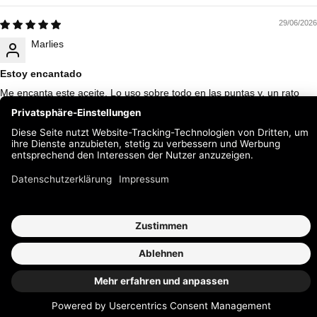
29/06/2026
Marlies
Estoy encantado
Me encanta este aceite. Lo uso sobre todo en las puntas y, un rato
antes de lavarme el pelo, también en el cuero cabelludo. Y mi pelo
está mucho más suave y para nada graso. ¡Lo recomiendo sin duda!
1
2
MENÚ