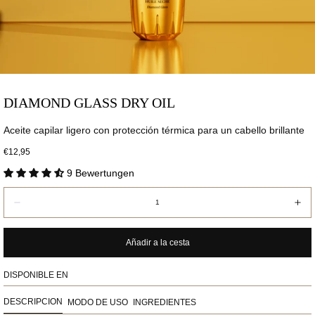
Abrir
DIAMOND GLASS DRY OIL
Media
0
Aceite capilar ligero con protección térmica para un cabello brillante
en
ventana
Precio
€12,95
modal
normal
9 Bewertungen
Cantidad:
Disminuye
Aum
Añadir a la cesta
DISPONIBLE EN
DESCRIPCIÓN
MODO DE USO
INGREDIENTES