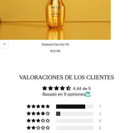
Diamond Glass Dry Oil
Precio
€12,95
normal
VALORACIONES DE LOS CLIENTES
4,44 de 5
Basado en 9 opiniones
7
1
0
0